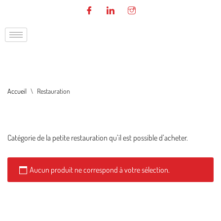
Aller
au
contenu
Accueil
\
Restauration
Catégorie de la petite restauration qu’il est possible d’acheter.
Aucun produit ne correspond à votre sélection.