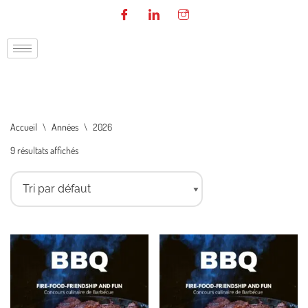
Aller
au
contenu
Accueil
\
Années
\
2026
9 résultats affichés