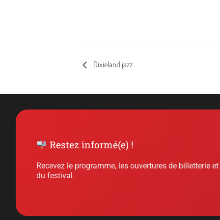
Dixieland jazz
Restez informé(e) !
Recevez le programme, les ouvertures de billetterie et
du festival.