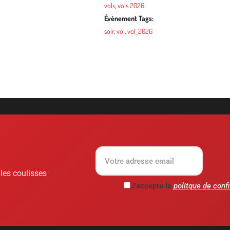
vols
,
vols 2026
Évènement Tags:
soir
,
vol
,
vol_2026
 les coulisses
J'accepte la
politque de confi