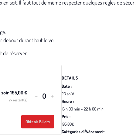
 en soit. Il faut tout de même respecter quelques règles de sécuri
ge.
r debout durant tout le vol.
 de réserver.
DÉTAILS
Date :
 soir
195,00
€
-
+
23 août
Quantité
27
restant(s)
Heure :
16 h 00 min - 22 h 00 min
Prix :
Obtenir Billets
195,00€
Catégories d’Évènement: