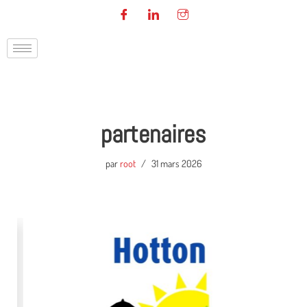
Aller
au
contenu
partenaires
par
root
31 mars 2026